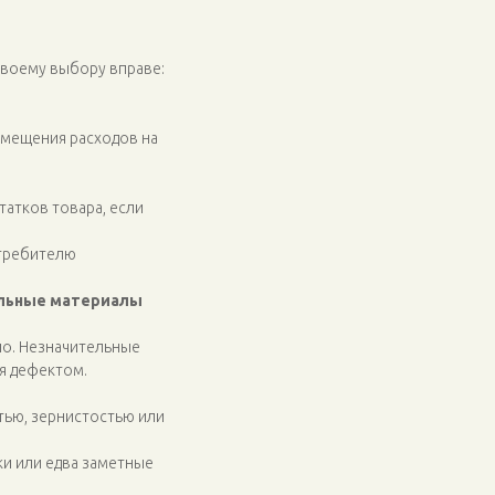
своему выбору вправе:
змещения расходов на
атков товара, если
отребителю
льные материалы
но. Незначительные
я дефектом.
тью, зернистостью или
и или едва заметные