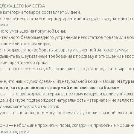
АДЛЕЖАЩЕГО КАЧЕСТВА
е категории товаров составляет 50 дней.
в товаре недостатков в период гарантийного срока, покупатель по 
мки;
ного уменьшения покупной цены;
тельного безвозмездного устранения недостатков товара или во
телем или третьим лицом;
ет продавца и потребовать возврата уплаченной за товар суммы.
дъявить вышеуказанные требования к продавцу в отношении недост
ние гарантийного срока.
а, а также срок его службы исчисляется со дня передачи товара п
е, что наши сумки сделаны из натуральной кожи и замши.
Натура
сти, которые являются нормой и не считаются браком
мша — это природные материалы, поэтому каждое изделие уникаль
де и фактуре подтверждают натуральность материала и не являютс
льных материалов относятся:
уры — на поверхности могут встречаться участки с разной плотнос
кожи — небольшие прожилки, поры, складочки, природные морщинк
роисхождения.