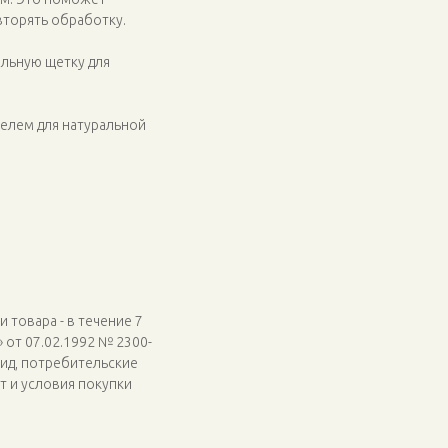
вторять обработку.
иальную щетку для
елем для натуральной
 товара - в течение 7
» от 07.02.1992 № 2300-
вид, потребительские
т и условия покупки