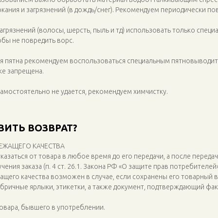
кания и загрязнений (в дождь/снег). Рекомендуем периодически по
 загрязнений (волосы, шерсть, пыль и тд) использовать только спец
обы не повредить ворс.
ия пятна рекомендуем воспользоваться специальным пятновыводит
ке запрещена.
самостоятельно не удается, рекомендуем химчистку.
ВИТЬ ВОЗВРАТ?
ЛЕЖАЩЕГО КАЧЕСТВА
азаться от товара в любое время до его передачи, а после передачи
учения заказа (п. 4 ст. 26.1. Закона РФ «О защите прав потребителей
ащего качества возможен в случае, если сохранены его товарный 
фабричные ярлыки, этикетки, а также документ, подтверждающий фак
овара, бывшего в употреблении.