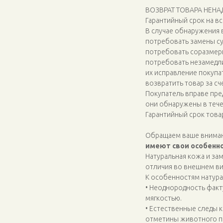
ВОЗВРАТ ТОВАРА НЕН
Гарантийный срок на вс
В случае обнаружения 
потребовать замены су
потребовать соразмер
потребовать незамедли
их исправление покупа
возвратить товар за сч
Покупатель вправе пре
они обнаружены в тече
Гарантийный срок товар
Обращаем ваше внимани
имеют свои особенно
Натуральная кожа и за
отличия во внешнем ви
К особенностям натура
• Неоднородность факт
мягкостью.
• Естественные следы 
отметины животного п