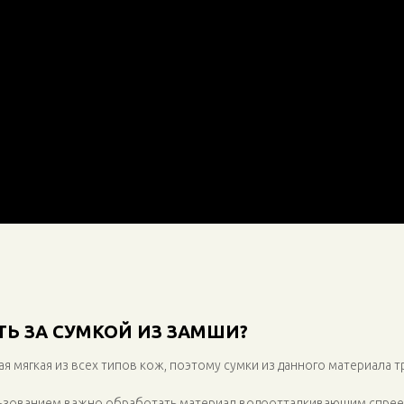
ТЬ ЗА СУМКОЙ ИЗ ЗАМШИ?
я мягкая из всех типов кож, поэтому сумки из данного материала 
льзованием важно обработать материал водоотталкивающим спре