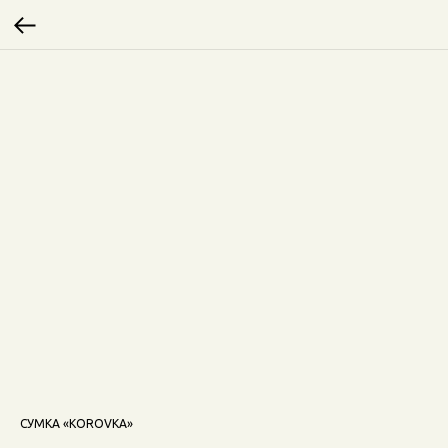
СУМКА «KOROVKA»