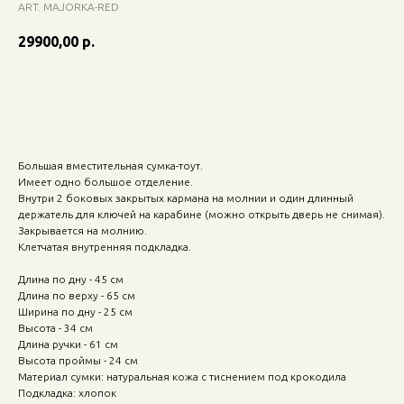
ART. MAJORKA-RED
29900,00
р.
Добавить в корзину
Большая вместительная сумка-тоут.
Имеет одно большое отделение.
Внутри 2 боковых закрытых кармана на молнии и один длинный
держатель для ключей на карабине (можно открыть дверь не снимая).
Закрывается на молнию.
Клетчатая внутренняя подкладка.
Длина по дну - 45 см
Длина по верху - 65 см
Ширина по дну - 25 см
Высота - 34 см
Длина ручки - 61 см
Высота проймы - 24 см
Материал сумки: натуральная кожа с тиснением под крокодила
Подкладка: хлопок