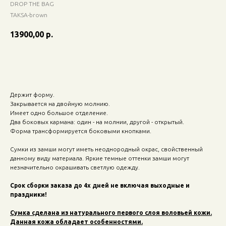
DROP THE BAG
TAKSA-brown
13900,00
р.
Добавить в корзину
Держит форму.
Закрывается на двойную молнию.
Имеет одно большое отделение.
Два боковых кармана: один - на молнии, другой - открытый.
Форма трансформируется боковыми кнопками.
Сумки из замши могут иметь неоднородный окрас, свойственный
данному виду материала. Яркие темные оттенки замши могут
незначительно окрашивать светлую одежду.
Срок сборки заказа до 4х дней не включая выходные и
праздники!
Сумка сделана из натурального первого слоя воловьей кожи.
Данная кожа обладает особенностями.