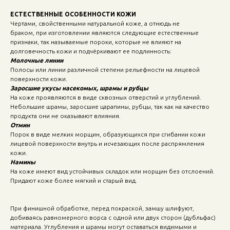
ЕСТЕСТВЕННЫЕ ОСОБЕННОСТИ КОЖИ
Чертами, свойственными натуральной коже, а отнюдь не
браком, при изготовлении являются следующие естественные
признаки, так называемые пороки, которые не влияют на
долговечность кожи и подчёркивают ее подлинность:
Молочные линии
Полосы или линии различной степени рельефности на лицевой
поверхности кожи.
Заросшие укусы насекомых, шрамы и рубцы
На коже проявляются в виде сквозных отверстий и углублений.
Небольшие шрамы, заросшие царапины, рубцы, так как на качество
продукта они не оказывают влияния.
Отмин
Порок в виде мелких морщин, образующихся при сгибании кожи
лицевой поверхности внутрь и исчезающих после распрямления
кожи.
Намины
На коже имеют вид устойчивых складок или морщин без отслоений.
Придают коже более мягкий и старый вид.
При финишной обработке, перед покраской, замшу шлифуют,
добиваясь равномерного ворса с одной или двух сторон (дубльфас)
материала. Углубления и шрамы могут оставаться видимыми и