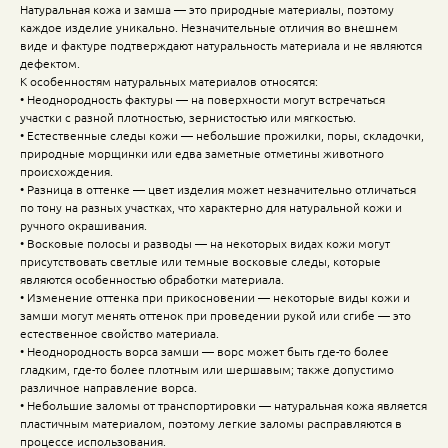
Натуральная кожа и замша — это природные материалы, поэтому
каждое изделие уникально. Незначительные отличия во внешнем
виде и фактуре подтверждают натуральность материала и не являются
дефектом.
К особенностям натуральных материалов относятся:
• Неоднородность фактуры — на поверхности могут встречаться
участки с разной плотностью, зернистостью или мягкостью.
• Естественные следы кожи — небольшие прожилки, поры, складочки,
природные морщинки или едва заметные отметины животного
происхождения.
• Разница в оттенке — цвет изделия может незначительно отличаться
по тону на разных участках, что характерно для натуральной кожи и
ручного окрашивания.
• Восковые полосы и разводы — на некоторых видах кожи могут
присутствовать светлые или темные восковые следы, которые
являются особенностью обработки материала.
• Изменение оттенка при прикосновении — некоторые виды кожи и
замши могут менять оттенок при проведении рукой или сгибе — это
естественное свойство материала.
• Неоднородность ворса замши — ворс может быть где-то более
гладким, где-то более плотным или шершавым; также допустимо
различное направление ворса.
• Небольшие заломы от транспортировки — натуральная кожа является
пластичным материалом, поэтому легкие заломы расправляются в
процессе использования.