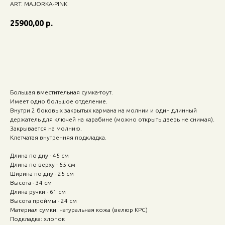
ART. MAJORKA-PINK
25900,00
р.
Добавить в корзину
Большая вместительная сумка-тоут.
Имеет одно большое отделение.
Внутри 2 боковых закрытых кармана на молнии и один длинный
держатель для ключей на карабине (можно открыть дверь не снимая).
Закрывается на молнию.
Клетчатая внутренняя подкладка.
Длина по дну - 45 см
Длина по верху - 65 см
Ширина по дну - 25 см
Высота - 34 см
Длина ручки - 61 см
Высота проймы - 24 см
Материал сумки: натуральная кожа (велюр КРС)
Подкладка: хлопок