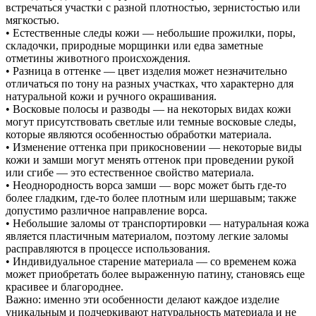
встречаться участки с разной плотностью, зернистостью или
мягкостью.
• Естественные следы кожи — небольшие прожилки, поры,
складочки, природные морщинки или едва заметные
отметины животного происхождения.
• Разница в оттенке — цвет изделия может незначительно
отличаться по тону на разных участках, что характерно для
натуральной кожи и ручного окрашивания.
• Восковые полосы и разводы — на некоторых видах кожи
могут присутствовать светлые или темные восковые следы,
которые являются особенностью обработки материала.
• Изменение оттенка при прикосновении — некоторые виды
кожи и замши могут менять оттенок при проведении рукой
или сгибе — это естественное свойство материала.
• Неоднородность ворса замши — ворс может быть где-то
более гладким, где-то более плотным или шершавым; также
допустимо различное направление ворса.
• Небольшие заломы от транспортировки — натуральная кожа
является пластичным материалом, поэтому легкие заломы
расправляются в процессе использования.
• Индивидуальное старение материала — со временем кожа
может приобретать более выраженную патину, становясь еще
красивее и благороднее.
Важно: именно эти особенности делают каждое изделие
уникальным и подчеркивают натуральность материала и не