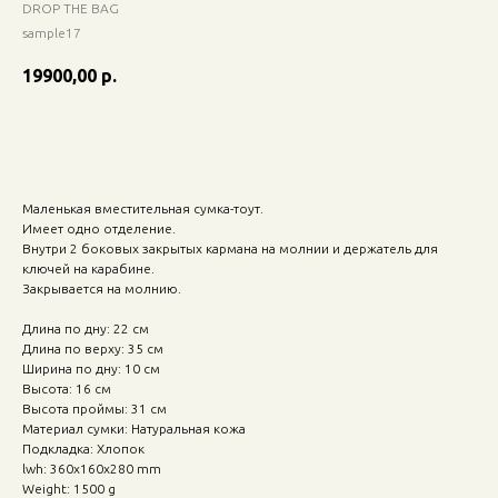
DROP THE BAG
sample17
19900,00
р.
Добавить в корзину
Маленькая вместительная сумка-тоут.
Имеет одно отделение.
Внутри 2 боковых закрытых кармана на молнии и держатель для
ключей на карабине.
Закрывается на молнию.
Длина по дну: 22 см
Длина по верху: 35 см
Ширина по дну: 10 см
Высота: 16 см
Высота проймы: 31 см
Материал сумки: Натуральная кожа
Подкладка: Хлопок
lwh: 360x160x280 mm
Weight: 1500 g