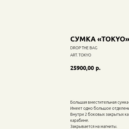
СУМКА «TOKYO
DROP THE BAG
ART. TOKYO
р.
25900,00
Добавить в корзину
Большая вместительная сумка-
Имеет одно большое отделени
Внутри 2 боковых закрытых ка
карабине.
Закрывается на магниты.